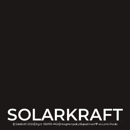
Vagnmakaregatan 5
415 07 Göteborg
Bergsbovägen 22
511 31 Örby
Tjänster
Emaldo
Kontakta
Om oss
Blogg
Karriär
support@solarkraft.se
+46 31 3760 600
SOLARKRAFT
|
|
© Solarkraft 2026
Org.nr: 556959-4426
Integritetspolicy
Skapad med 💙 av Lymn Media