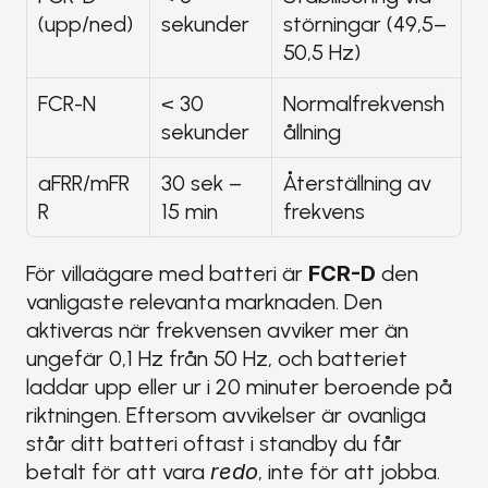
(upp/ned)
sekunder
störningar (49,5–
50,5 Hz)
FCR-N
< 30 
Normalfrekvensh
sekunder
ållning
aFRR/mFR
30 sek – 
Återställning av 
R
15 min
frekvens
För villaägare med batteri är 
FCR-D
 den 
vanligaste relevanta marknaden. Den 
aktiveras när frekvensen avviker mer än 
ungefär 0,1 Hz från 50 Hz, och batteriet 
laddar upp eller ur i 20 minuter beroende på 
riktningen. Eftersom avvikelser är ovanliga 
står ditt batteri oftast i standby du får 
betalt för att vara 
redo
, inte för att jobba.