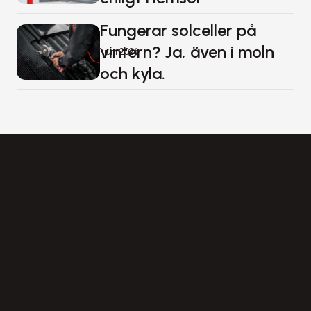
Fungerar solceller på 
vintern? Ja, även i moln 
1 juni 2026
och kyla.
Solenergi
som
faktiskt
lönar
sig.
Vagnmakaregatan 5
415 07 Göteborg
Bergsbovägen 22