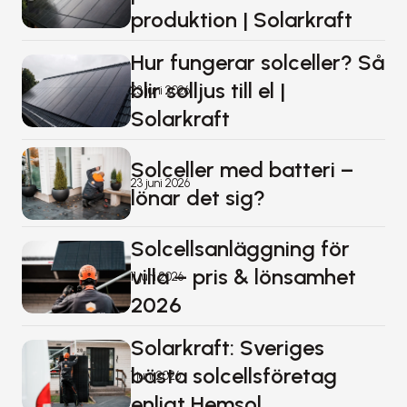
produktion | Solarkraft
Hur fungerar solceller? Så 
blir solljus till el | 
23 juni 2026
Solarkraft
Solceller med batteri – 
23 juni 2026
lönar det sig?
Solcellsanläggning för 
villa – pris & lönsamhet 
11 juni 2026
2026
Solarkraft: Sveriges 
bästa solcellsföretag 
1 juni 2026
enligt Hemsol