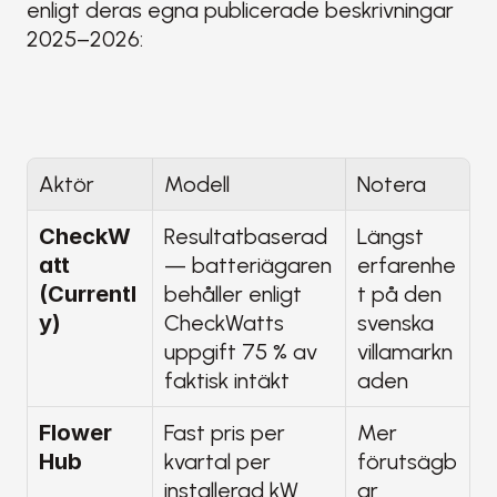
enligt deras egna publicerade beskrivningar 
2025–2026:
Aktör
Modell
Notera
CheckW
Resultatbaserad 
Längst 
att 
— batteriägaren 
erfarenhe
(Currentl
behåller enligt 
t på den 
y)
CheckWatts 
svenska 
uppgift 75 % av 
villamarkn
faktisk intäkt
aden
Flower 
Fast pris per 
Mer 
Hub
kvartal per 
förutsägb
installerad kW
ar 