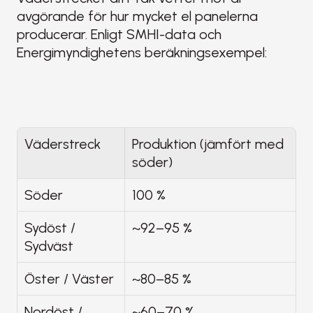
avgörande för hur mycket el panelerna 
producerar. Enligt SMHI-data och 
Energimyndighetens beräkningsexempel:
Väderstreck
Produktion (jämfört med 
söder)
Söder
100 %
Sydöst / 
~92–95 %
Sydväst
Öster / Väster
~80–85 %
Nordöst / 
~60–70 %