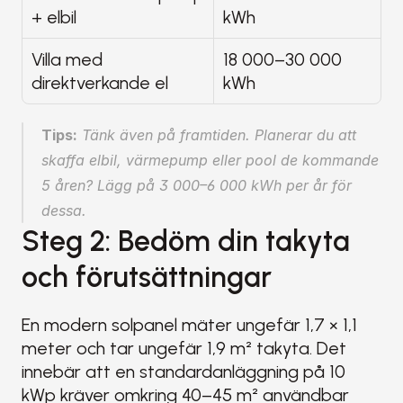
+ elbil
kWh
Villa med 
18 000–30 000 
direktverkande el
kWh
Tips:
 Tänk även på framtiden. Planerar du att 
skaffa elbil, värmepump eller pool de kommande 
5 åren? Lägg på 3 000–6 000 kWh per år för 
dessa.
Steg 2: Bedöm din takyta 
och förutsättningar
En modern solpanel mäter ungefär 1,7 × 1,1 
meter och tar ungefär 1,9 m² takyta. Det 
innebär att en standardanläggning på 10 
kWp kräver omkring 40–45 m² användbar 