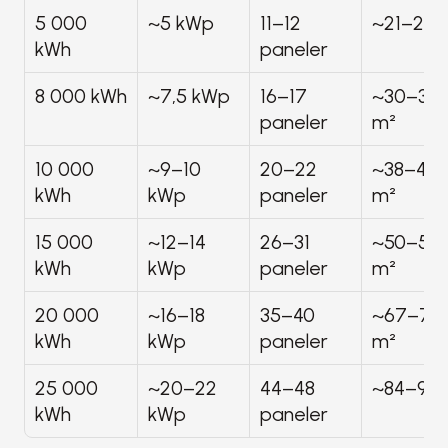
5 000 
~5 kWp
11–12 
~21–23 
kWh
paneler
8 000 kWh
~7,5 kWp
16–17 
~30–33 
paneler
m²
10 000 
~9–10 
20–22 
~38–42 
kWh
kWp
paneler
m²
15 000 
~12–14 
26–31 
~50–59 
kWh
kWp
paneler
m²
20 000 
~16–18 
35–40 
~67–76 
kWh
kWp
paneler
m²
25 000 
~20–22 
44–48 
~84–91 
kWh
kWp
paneler