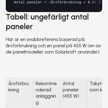
Antal 
paneler
 = 
(
Årsförbrukning 
×
0
,
9
)
 / 
95
Tabell: ungefärligt antal 
paneler
Här är en snabbreferens baserad på 
årsförbrukning och en panel på 455 W (en av 
de panelmodeller som Solarkraft använder):
Årsförbru
Rekomme
Antal 
Takyta 
kning
nderad 
paneler 
som krä
anläggnin
(455 W)
g