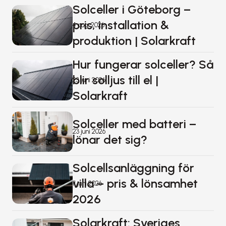
Solceller i Göteborg – 
pris, installation & 
4 aug. 2026
produktion | Solarkraft
Hur fungerar solceller? Så 
blir solljus till el | 
23 juni 2026
Solarkraft
Solceller med batteri – 
23 juni 2026
lönar det sig?
Solcellsanläggning för 
villa – pris & lönsamhet 
11 juni 2026
2026
Solarkraft: Sveriges 