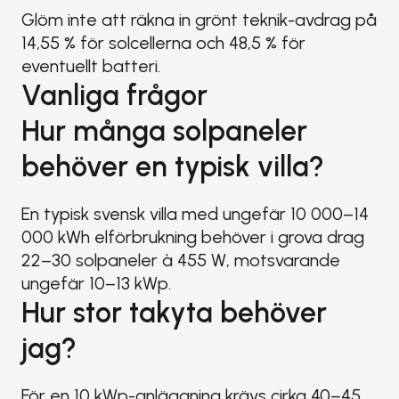
Glöm inte att räkna in grönt teknik-avdrag på 
14,55 % för solcellerna och 48,5 % för 
eventuellt batteri.
Vanliga frågor
Hur många solpaneler 
behöver en typisk villa?
En typisk svensk villa med ungefär 10 000–14 
000 kWh elförbrukning behöver i grova drag 
22–30 solpaneler à 455 W, motsvarande 
ungefär 10–13 kWp.
Hur stor takyta behöver 
jag?
För en 10 kWp-anläggning krävs cirka 40–45 